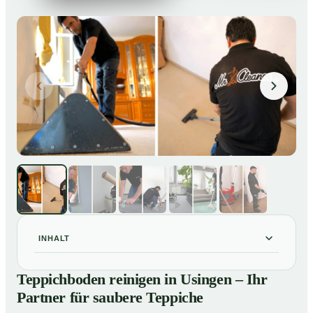
INHALT
Teppichboden reinigen in Usingen – Ihr Partner für
01
Teppichboden reinigen in Usingen – Ihr
saubere Teppiche
Partner für saubere Teppiche
Unsere Leistungen beim Teppichboden reinigen in
02