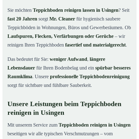
Usingen
Sie möchten
Teppichboden reinigen lassen in Usingen
? Seit
Warum Teppichboden reinigen mit Mr. Cleaner in
03
fast 20 Jahren
sorgt
Mr. Cleaner
für hygienisch saubere
Usingen?
Teppichböden in Wohnungen, Büros und Gewerberäumen. Ob
So funktioniert’s
04
Laufspuren, Flecken, Verfärbungen oder Gerüche
– wir
Teppichboden reinigen in Usingen & Umgebung
05
reinigen Ihren Teppichboden
fasertief und materialgerecht
.
Jetzt Angebot einholen
06
Das bedeutet für Sie:
weniger Aufwand
,
längere
So reinigen unsere Profis Teppichböden in Usingen
07
Lebensdauer
für Ihren Bodenbelag und ein
spürbar besseres
Raumklima
. Unsere
professionelle Teppichbodenreinigung
sorgt für sichtbare und fühlbare Sauberkeit.
Unsere Leistungen beim Teppichboden
reinigen in Usingen
Mit unserem Service zum
Teppichboden reinigen in Usingen
beseitigen wir alle typischen Verschmutzungen – vom