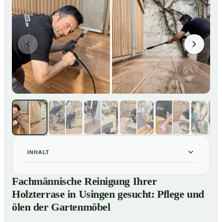
INHALT
Fachmännische Reinigung Ihrer Holzterrase in Usingen
01
Fachmännische Reinigung Ihrer
gesucht: Pflege und ölen der Gartenmöbel
Holzterrase in Usingen gesucht: Pflege und
So reinigen unsere Profis Holzterrassen in Usingen
02
ölen der Gartenmöbel