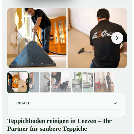
INHALT
Teppichboden reinigen in Leezen – Ihr Partner für
01
Teppichboden reinigen in Leezen – Ihr
saubere Teppiche
Partner für saubere Teppiche
Unsere Leistungen beim Teppichboden reinigen in
02