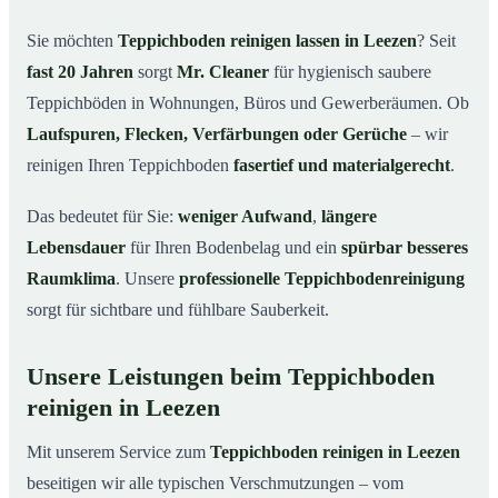
Leezen
Sie möchten
Teppichboden reinigen lassen in Leezen
? Seit
Warum Teppichboden reinigen mit Mr. Cleaner in
03
fast 20 Jahren
sorgt
Mr. Cleaner
für hygienisch saubere
Leezen?
Teppichböden in Wohnungen, Büros und Gewerberäumen. Ob
So funktioniert’s
04
Laufspuren, Flecken, Verfärbungen oder Gerüche
– wir
Teppichboden reinigen in Leezen & Umgebung
05
reinigen Ihren Teppichboden
fasertief und materialgerecht
.
Jetzt Angebot einholen
06
Das bedeutet für Sie:
weniger Aufwand
,
längere
So reinigen unsere Profis Teppichböden in Leezen
07
Lebensdauer
für Ihren Bodenbelag und ein
spürbar besseres
Raumklima
. Unsere
professionelle Teppichbodenreinigung
sorgt für sichtbare und fühlbare Sauberkeit.
Unsere Leistungen beim Teppichboden
reinigen in Leezen
Mit unserem Service zum
Teppichboden reinigen in Leezen
beseitigen wir alle typischen Verschmutzungen – vom