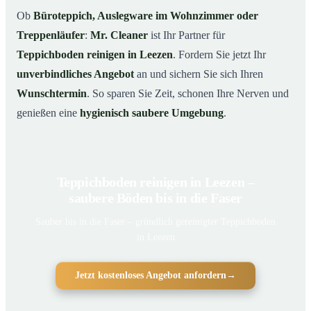
Ob
Büroteppich, Auslegware im Wohnzimmer oder
Treppenläufer
:
Mr. Cleaner
ist Ihr Partner für
Teppichboden reinigen in Leezen
. Fordern Sie jetzt Ihr
unverbindliches Angebot
an und sichern Sie sich Ihren
Wunschtermin
. So sparen Sie Zeit, schonen Ihre Nerven und
genießen eine
hygienisch saubere Umgebung
.
Teppichboden reinigen in Leezen –
saubere Böden bis in die Faser
Sauber bis in die Faser – gründlich gereinigter Teppichboden
in Leezen
Jetzt kostenloses Angebot anfordern
→