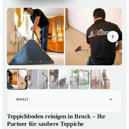
INHALT
Teppichboden reinigen in Bruck – Ihr Partner für
01
Teppichboden reinigen in Bruck – Ihr
saubere Teppiche
Partner für saubere Teppiche
Unsere Leistungen beim Teppichboden reinigen in
02