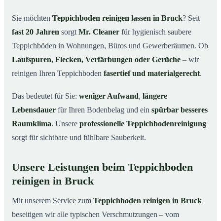
Bruck
Sie möchten
Teppichboden reinigen lassen in Bruck
? Seit
Warum Teppichboden reinigen mit Mr. Cleaner in
03
fast 20 Jahren
sorgt
Mr. Cleaner
für hygienisch saubere
Bruck?
Teppichböden in Wohnungen, Büros und Gewerberäumen. Ob
So funktioniert’s
04
Laufspuren, Flecken, Verfärbungen oder Gerüche
– wir
Teppichboden reinigen in Bruck & Umgebung
05
reinigen Ihren Teppichboden
fasertief und materialgerecht
.
Jetzt Angebot einholen
06
Das bedeutet für Sie:
weniger Aufwand
,
längere
So reinigen unsere Profis Teppichböden in Bruck
07
Lebensdauer
für Ihren Bodenbelag und ein
spürbar besseres
Raumklima
. Unsere
professionelle Teppichbodenreinigung
sorgt für sichtbare und fühlbare Sauberkeit.
Unsere Leistungen beim Teppichboden
reinigen in Bruck
Mit unserem Service zum
Teppichboden reinigen in Bruck
beseitigen wir alle typischen Verschmutzungen – vom