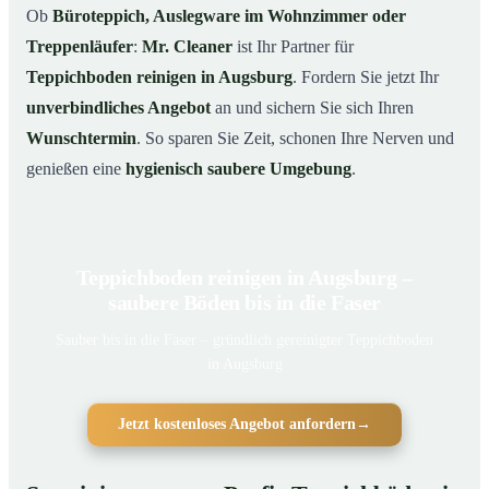
Ob
Büroteppich, Auslegware im Wohnzimmer oder
Treppenläufer
:
Mr. Cleaner
ist Ihr Partner für
Teppichboden reinigen in Augsburg
. Fordern Sie jetzt Ihr
unverbindliches Angebot
an und sichern Sie sich Ihren
Wunschtermin
. So sparen Sie Zeit, schonen Ihre Nerven und
genießen eine
hygienisch saubere Umgebung
.
Teppichboden reinigen in Augsburg –
saubere Böden bis in die Faser
Sauber bis in die Faser – gründlich gereinigter Teppichboden
in Augsburg
Jetzt kostenloses Angebot anfordern
→