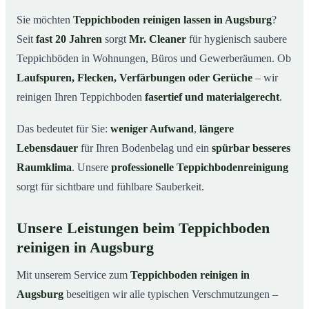
Augsburg
Sie möchten
Teppichboden reinigen lassen in Augsburg
?
Warum Teppichboden reinigen mit Mr. Cleaner in
03
Seit
fast 20 Jahren
sorgt
Mr. Cleaner
für hygienisch saubere
Augsburg?
Teppichböden in Wohnungen, Büros und Gewerberäumen. Ob
So funktioniert’s
04
Laufspuren, Flecken, Verfärbungen oder Gerüche
– wir
Teppichboden reinigen in Augsburg & Umgebung
05
reinigen Ihren Teppichboden
fasertief und materialgerecht
.
Jetzt Angebot einholen
06
Das bedeutet für Sie:
weniger Aufwand
,
längere
So reinigen unsere Profis Teppichböden in Augsburg
07
Lebensdauer
für Ihren Bodenbelag und ein
spürbar besseres
Raumklima
. Unsere
professionelle Teppichbodenreinigung
sorgt für sichtbare und fühlbare Sauberkeit.
Unsere Leistungen beim Teppichboden
reinigen in Augsburg
Mit unserem Service zum
Teppichboden reinigen in
Augsburg
beseitigen wir alle typischen Verschmutzungen –