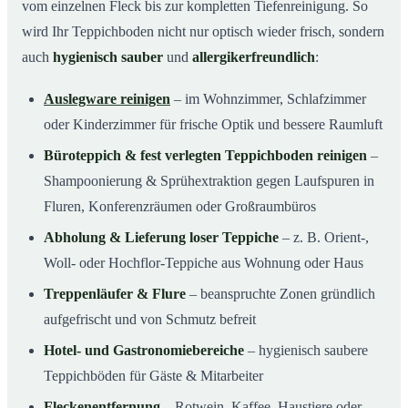
vom einzelnen Fleck bis zur kompletten Tiefenreinigung. So
wird Ihr Teppichboden nicht nur optisch wieder frisch, sondern
auch
hygienisch sauber
und
allergikerfreundlich
:
Auslegware reinigen
– im Wohnzimmer, Schlafzimmer
oder Kinderzimmer für frische Optik und bessere Raumluft
Büroteppich & fest verlegten Teppichboden reinigen
–
Shampoonierung & Sprühextraktion gegen Laufspuren in
Fluren, Konferenzräumen oder Großraumbüros
Abholung & Lieferung loser Teppiche
– z. B. Orient-,
Woll- oder Hochflor-Teppiche aus Wohnung oder Haus
Treppenläufer & Flure
– beanspruchte Zonen gründlich
aufgefrischt und von Schmutz befreit
Hotel- und Gastronomiebereiche
– hygienisch saubere
Teppichböden für Gäste & Mitarbeiter
Fleckenentfernung
– Rotwein, Kaffee, Haustiere oder