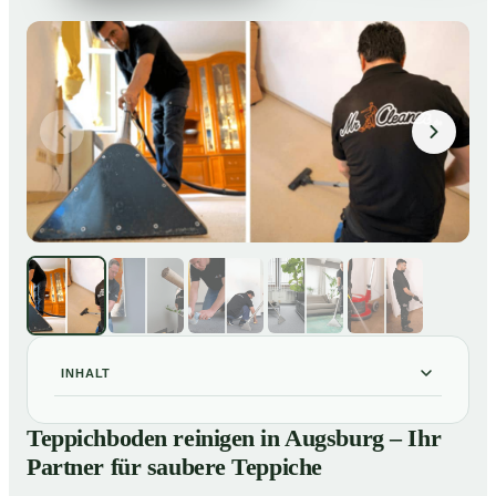
INHALT
Teppichboden reinigen in Augsburg – Ihr Partner für
01
Teppichboden reinigen in Augsburg – Ihr
saubere Teppiche
Partner für saubere Teppiche
Unsere Leistungen beim Teppichboden reinigen in
02