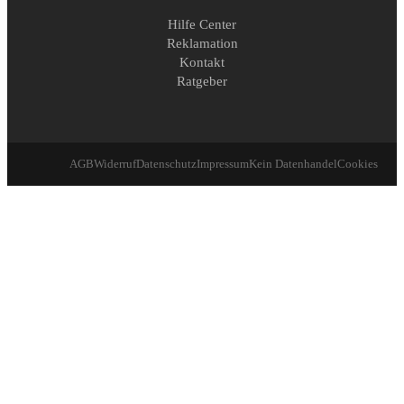
Hilfe Center
Reklamation
Kontakt
Ratgeber
AGB
Widerruf
Datenschutz
Impressum
Kein Datenhandel
Cookies