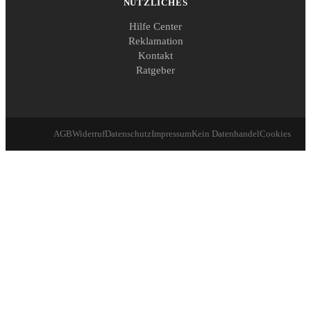
NÜTZLICHES
Hilfe Center
Reklamation
Kontakt
Ratgeber
AGB
Widerruf
Datenschutz
Impressum
Kein Datenhandel
Cookies