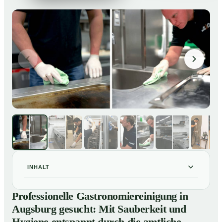
INHALT
Professionelle Gastronomiereinigung in Augsburg
01
Professionelle Gastronomiereinigung in
gesucht: Mit Sauberkeit und Hygiene entspannt durch
Augsburg gesucht: Mit Sauberkeit und
die amtliche Kontrolle