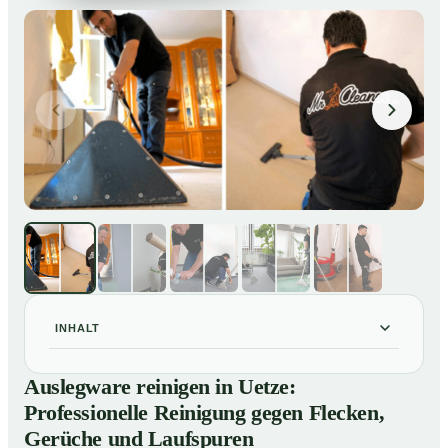
INHALT
Auslegware reinigen in Uetze: Professionelle
01
Auslegware reinigen in Uetze:
Reinigung gegen Flecken, Gerüche und Laufspuren
Professionelle Reinigung gegen Flecken,
So wird Auslegware in Uetze professionell gereinigt
02
Gerüche und Laufspuren