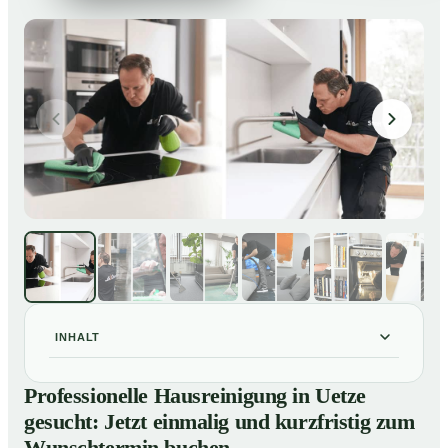
INHALT
Professionelle Hausreinigung in Uetze gesucht: Jetzt
01
Professionelle Hausreinigung in Uetze
einmalig und kurzfristig zum Wunschtermin buchen
gesucht: Jetzt einmalig und kurzfristig zum
So läuft eine professionelle Hausreinigung in Uetze ab
02