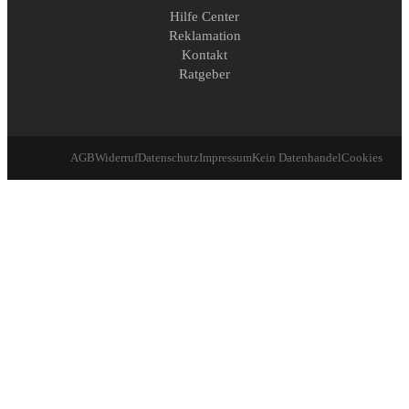
Hilfe Center
Reklamation
Kontakt
Ratgeber
AGB
Widerruf
Datenschutz
Impressum
Kein Datenhandel
Cookies