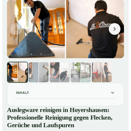
INHALT
Auslegware reinigen in Hoyershausen: Professionelle
01
Auslegware reinigen in Hoyershausen:
Reinigung gegen Flecken, Gerüche und Laufspuren
Professionelle Reinigung gegen Flecken,
So wird Auslegware in Hoyershausen professionell
02
Gerüche und Laufspuren
gereinigt