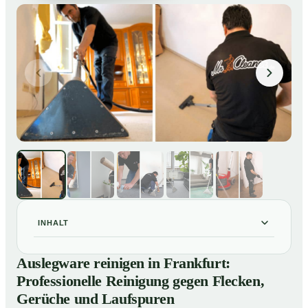
INHALT
Auslegware reinigen in Frankfurt: Professionelle
01
Auslegware reinigen in Frankfurt:
Reinigung gegen Flecken, Gerüche und Laufspuren
Professionelle Reinigung gegen Flecken,
So wird Auslegware in Frankfurt professionell gereinigt
02
Gerüche und Laufspuren