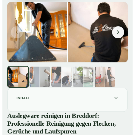
INHALT
Auslegware reinigen in Breddorf: Professionelle
01
Auslegware reinigen in Breddorf:
Reinigung gegen Flecken, Gerüche und Laufspuren
Professionelle Reinigung gegen Flecken,
So wird Auslegware in Breddorf professionell gereinigt
02
Gerüche und Laufspuren