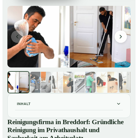
INHALT
Reinigungsfirma in Breddorf: Gründliche Reinigung im
01
Reinigungsfirma in Breddorf: Gründliche
Privathaushalt und Sauberkeit am Arbeitsplatz
Reinigung im Privathaushalt und
So arbeitet eine Reinigungsfirma in Breddorf
02