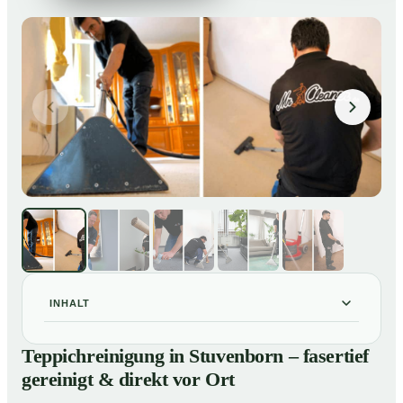
INHALT
Teppichreinigung in Stuvenborn – fasertief gereinigt &
01
Teppichreinigung in Stuvenborn – fasertief
direkt vor Ort
gereinigt & direkt vor Ort
Unsere Leistungen im Überblick
02