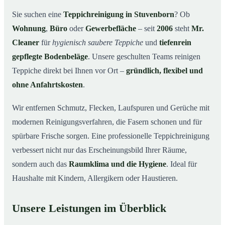
Warum Mr. Cleaner in Stuvenborn?
03
Sie suchen eine
Teppichreinigung in Stuvenborn
? Ob
Wohnung
,
Büro
oder
Gewerbefläche
– seit
2006
steht
Mr.
Teppichreinigung in Stuvenborn und Umgebung
04
Cleaner
für
hygienisch saubere Teppiche
und
tiefenrein
Jetzt Angebot einholen
05
gepflegte Bodenbeläge
. Unsere geschulten Teams reinigen
Qualität, die man sieht – Profis bei einer
06
Teppiche direkt bei Ihnen vor Ort –
gründlich, flexibel und
Teppichreinigung in Stuvenborn im Einsatz
ohne Anfahrtskosten
.
Wir entfernen Schmutz, Flecken, Laufspuren und Gerüche mit
modernen Reinigungsverfahren, die Fasern schonen und für
spürbare Frische sorgen. Eine professionelle Teppichreinigung
verbessert nicht nur das Erscheinungsbild Ihrer Räume,
sondern auch das
Raumklima und die Hygiene
. Ideal für
Haushalte mit Kindern, Allergikern oder Haustieren.
Unsere Leistungen im Überblick