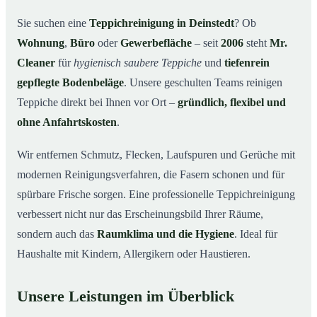
Warum Mr. Cleaner in Deinstedt?
03
Sie suchen eine
Teppichreinigung in Deinstedt
? Ob
Wohnung
,
Büro
oder
Gewerbefläche
– seit
2006
steht
Mr.
Teppichreinigung in Deinstedt und Umgebung
04
Cleaner
für
hygienisch saubere Teppiche
und
tiefenrein
Jetzt Angebot einholen
05
gepflegte Bodenbeläge
. Unsere geschulten Teams reinigen
Qualität, die man sieht – Profis bei einer
06
Teppiche direkt bei Ihnen vor Ort –
gründlich, flexibel und
Teppichreinigung in Deinstedt im Einsatz
ohne Anfahrtskosten
.
Wir entfernen Schmutz, Flecken, Laufspuren und Gerüche mit
modernen Reinigungsverfahren, die Fasern schonen und für
spürbare Frische sorgen. Eine professionelle Teppichreinigung
verbessert nicht nur das Erscheinungsbild Ihrer Räume,
sondern auch das
Raumklima und die Hygiene
. Ideal für
Haushalte mit Kindern, Allergikern oder Haustieren.
Unsere Leistungen im Überblick