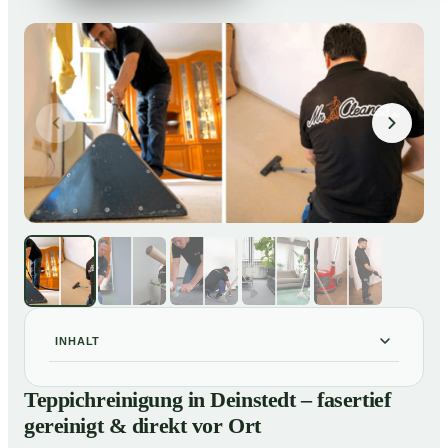
INHALT
Teppichreinigung in Deinstedt – fasertief gereinigt &
01
Teppichreinigung in Deinstedt – fasertief
direkt vor Ort
gereinigt & direkt vor Ort
Unsere Leistungen im Überblick
02