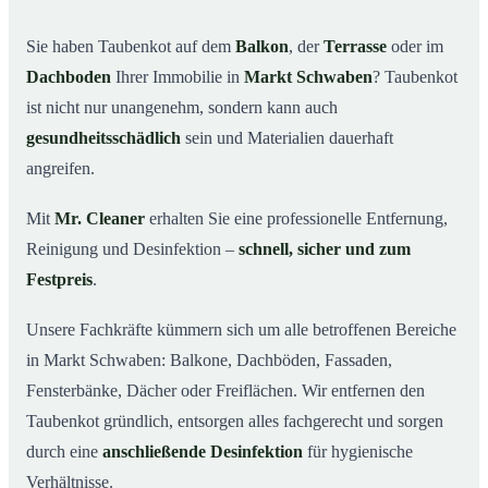
Ihr Vorteil: Erfahrung & klare Abläufe
03
Sie haben Taubenkot auf dem
Balkon
, der
Terrasse
oder im
Taubenkot entfernen in Markt Schwaben & Umgebung
04
Dachboden
Ihrer Immobilie in
Markt Schwaben
? Taubenkot
ist nicht nur unangenehm, sondern kann auch
Jetzt Angebot für die Taubenkot-Entfernung in
05
Markt Schwaben anfordern
gesundheitsschädlich
sein und Materialien dauerhaft
So wird Taubenkot in Markt Schwaben professionell
06
angreifen.
entfernt
Mit
Mr. Cleaner
erhalten Sie eine professionelle Entfernung,
Reinigung und Desinfektion –
schnell, sicher und zum
Festpreis
.
Unsere Fachkräfte kümmern sich um alle betroffenen Bereiche
in Markt Schwaben: Balkone, Dachböden, Fassaden,
Fensterbänke, Dächer oder Freiflächen. Wir entfernen den
Taubenkot gründlich, entsorgen alles fachgerecht und sorgen
durch eine
anschließende Desinfektion
für hygienische
Verhältnisse.