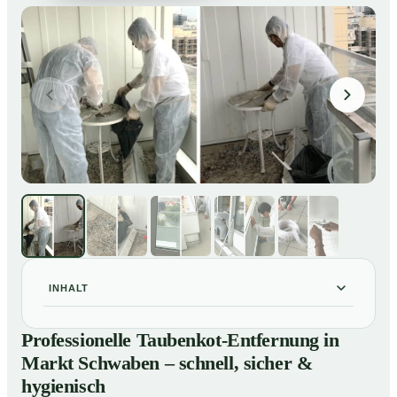
INHALT
Professionelle Taubenkot-Entfernung in Markt
01
Professionelle Taubenkot-Entfernung in
Schwaben – schnell, sicher & hygienisch
Markt Schwaben – schnell, sicher &
Warum professionelle Taubenkot-Entfernung in Markt
02
hygienisch
Schwaben wichtig ist