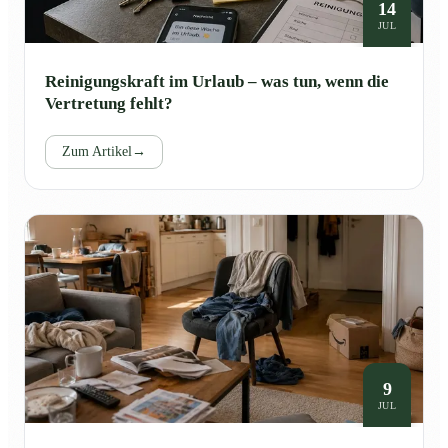
14
JUL
Reinigungskraft im Urlaub – was tun, wenn die
Vertretung fehlt?
Zum Artikel
→
9
JUL