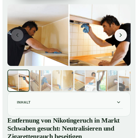
INHALT
Entfernung von Nikotingeruch in Markt Schwaben
01
Entfernung von Nikotingeruch in Markt
gesucht: Neutralisieren und Zigarettenrauch beseitigen
Schwaben gesucht: Neutralisieren und
So entfernen wir Nikotingeruch in Markt Schwaben
02
Zigarettenrauch beseitigen