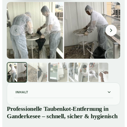
INHALT
Professionelle Taubenkot-Entfernung in Ganderkesee
01
Professionelle Taubenkot-Entfernung in
– schnell, sicher & hygienisch
Ganderkesee – schnell, sicher & hygienisch
Warum professionelle Taubenkot-Entfernung in
02
Ganderkesee wichtig ist