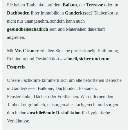
Sie haben Taubenkot auf dem
Balkon
, der
Terrasse
oder im
Ihr Vorteil: Erfahrung & klare Abläufe
03
Dachboden
Ihrer Immobilie in
Ganderkesee
? Taubenkot ist
Taubenkot entfernen in Ganderkesee & Umgebung
04
nicht nur unangenehm, sondern kann auch
Jetzt Angebot für die Taubenkot-Entfernung in
gesundheitsschädlich
sein und Materialien dauerhaft
05
Ganderkesee anfordern
angreifen.
So wird Taubenkot in Ganderkesee professionell
06
entfernt
Mit
Mr. Cleaner
erhalten Sie eine professionelle Entfernung,
Reinigung und Desinfektion –
schnell, sicher und zum
Festpreis
.
Unsere Fachkräfte kümmern sich um alle betroffenen Bereiche
in Ganderkesee: Balkone, Dachböden, Fassaden,
Fensterbänke, Dächer oder Freiflächen. Wir entfernen den
Taubenkot gründlich, entsorgen alles fachgerecht und sorgen
durch eine
anschließende Desinfektion
für hygienische
Verhältnisse.