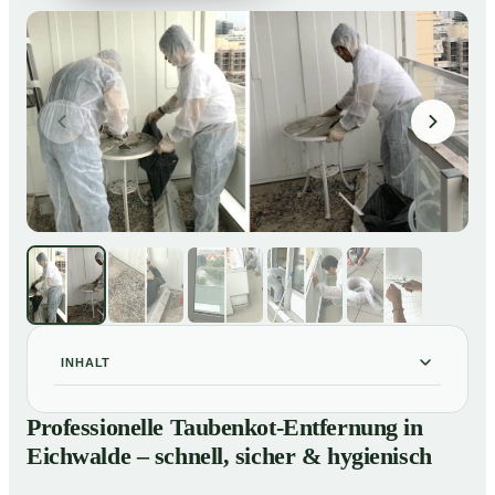
INHALT
Professionelle Taubenkot-Entfernung in Eichwalde –
01
Professionelle Taubenkot-Entfernung in
schnell, sicher & hygienisch
Eichwalde – schnell, sicher & hygienisch
Warum professionelle Taubenkot-Entfernung in
02
Eichwalde wichtig ist