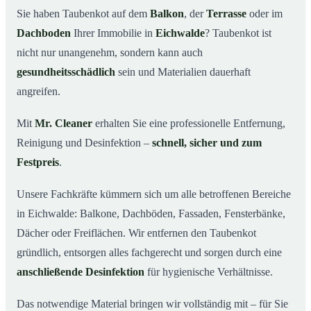
Sie haben Taubenkot auf dem
Balkon
, der
Terrasse
oder im
Ihr Vorteil: Erfahrung & klare Abläufe
03
Dachboden
Ihrer Immobilie in
Eichwalde
? Taubenkot ist
Taubenkot entfernen in Eichwalde & Umgebung
04
nicht nur unangenehm, sondern kann auch
Jetzt Angebot für die Taubenkot-Entfernung in
gesundheitsschädlich
sein und Materialien dauerhaft
05
Eichwalde anfordern
angreifen.
So wird Taubenkot in Eichwalde professionell entfernt
06
Mit
Mr. Cleaner
erhalten Sie eine professionelle Entfernung,
Reinigung und Desinfektion –
schnell, sicher und zum
Festpreis
.
Unsere Fachkräfte kümmern sich um alle betroffenen Bereiche
in Eichwalde: Balkone, Dachböden, Fassaden, Fensterbänke,
Dächer oder Freiflächen. Wir entfernen den Taubenkot
gründlich, entsorgen alles fachgerecht und sorgen durch eine
anschließende Desinfektion
für hygienische Verhältnisse.
Das notwendige Material bringen wir vollständig mit – für Sie