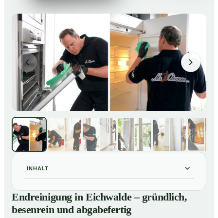
INHALT
Endreinigung in Eichwalde – gründlich, besenrein und
01
Endreinigung in Eichwalde – gründlich,
abgabefertig
besenrein und abgabefertig
Unsere Leistungen im Überblick
02