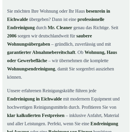
Warum Mr. Cleaner in Eichwalde?
03
Sie möchten Ihre Wohnung oder Ihr Haus
besenrein in
Eichwalde
übergeben? Dann ist eine
professionelle
So läuft die Endreinigung in Eichwalde ab
04
Endreinigung
durch
Mr. Cleaner
genau das Richtige. Seit
Typische Anlässe für eine Endreinigung
05
2006
sorgen wir deutschlandweit für
saubere
Endreinigung in Eichwalde & Umgebung
06
Wohnungsübergaben
– gründlich, zuverlässig und mit
Jetzt Angebot anfordern
07
garantierter Abnahmebereitschaft
. Ob
Wohnung, Haus
So sieht eine professionelle Endreinigung in
oder Gewerbefläche
– wir übernehmen die komplette
08
Eichwalde aus
Wohnungsendreinigung
, damit Sie sorgenfrei ausziehen
können.
Unsere erfahrenen Reinigungskräfte führen jede
Endreinigung in Eichwalde
mit modernem Equipment und
hochwertigen Reinigungsmitteln durch. Profitieren Sie von
klar kalkulierten Festpreisen
– inklusive Anfahrt, Material
und aller Leistungen. Perfekt, wenn Sie eine
Endreinigung
bei Auszug
oder eine
Reinigung vor Einzug
benötigen.