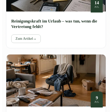
14
JUL
Reinigungskraft im Urlaub – was tun, wenn die
Vertretung fehlt?
Zum Artikel
→
9
JUL