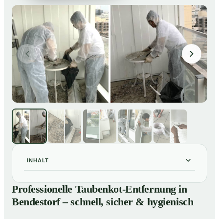
INHALT
Professionelle Taubenkot-Entfernung in Bendestorf –
01
Professionelle Taubenkot-Entfernung in
schnell, sicher & hygienisch
Bendestorf – schnell, sicher & hygienisch
Warum professionelle Taubenkot-Entfernung in
02
Bendestorf wichtig ist