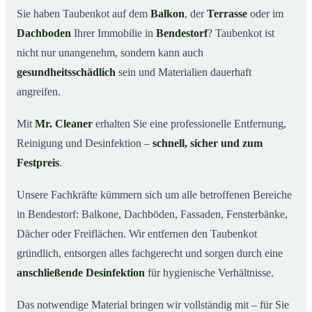
Sie haben Taubenkot auf dem
Balkon
, der
Terrasse
oder im
Ihr Vorteil: Erfahrung & klare Abläufe
03
Dachboden
Ihrer Immobilie in
Bendestorf
? Taubenkot ist
Taubenkot entfernen in Bendestorf & Umgebung
04
nicht nur unangenehm, sondern kann auch
Jetzt Angebot für die Taubenkot-Entfernung in
gesundheitsschädlich
sein und Materialien dauerhaft
05
Bendestorf anfordern
angreifen.
So wird Taubenkot in Bendestorf professionell entfernt
06
Mit
Mr. Cleaner
erhalten Sie eine professionelle Entfernung,
Reinigung und Desinfektion –
schnell, sicher und zum
Festpreis
.
Unsere Fachkräfte kümmern sich um alle betroffenen Bereiche
in Bendestorf: Balkone, Dachböden, Fassaden, Fensterbänke,
Dächer oder Freiflächen. Wir entfernen den Taubenkot
gründlich, entsorgen alles fachgerecht und sorgen durch eine
anschließende Desinfektion
für hygienische Verhältnisse.
Das notwendige Material bringen wir vollständig mit – für Sie