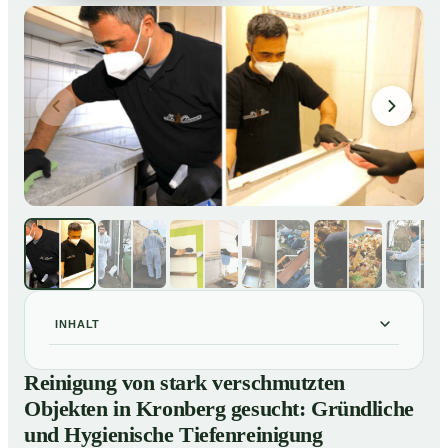
INHALT
Reinigung von stark verschmutzten Objekten in
01
Reinigung von stark verschmutzten
Kronberg gesucht: Gründliche und Hygienische
Objekten in Kronberg gesucht: Gründliche
Tiefenreinigung
und Hygienische Tiefenreinigung
So reinigen unsere Profis stark verschmutzte
02