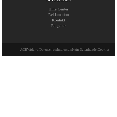
NÜTZLICHES
Hilfe Center
Reklamation
Kontakt
Ratgeber
AGB
Widerruf
Datenschutz
Impressum
Kein Datenhandel
Cookies