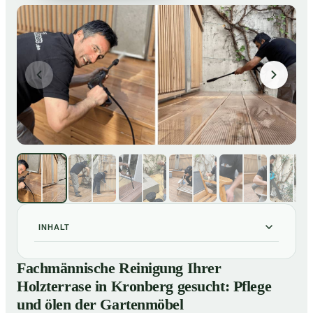
INHALT
Fachmännische Reinigung Ihrer Holzterrase in
01
Fachmännische Reinigung Ihrer
Kronberg gesucht: Pflege und ölen der Gartenmöbel
Holzterrase in Kronberg gesucht: Pflege
So reinigen unsere Profis Holzterrassen in Kronberg
02
und ölen der Gartenmöbel