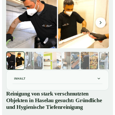
INHALT
Reinigung von stark verschmutzten Objekten in
01
Reinigung von stark verschmutzten
Haselau gesucht: Gründliche und Hygienische
Objekten in Haselau gesucht: Gründliche
Tiefenreinigung
und Hygienische Tiefenreinigung
So reinigen unsere Profis stark verschmutzte
02
Wohnungen in Haselau