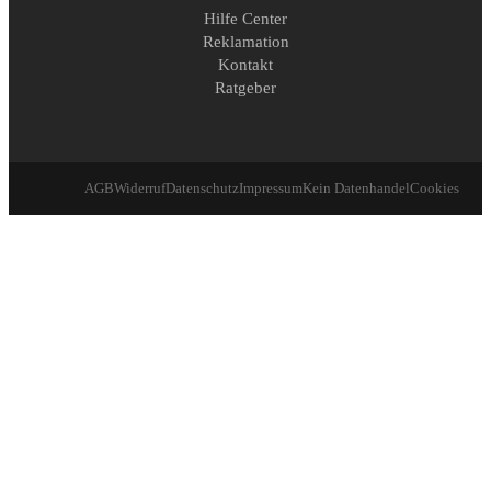
Hilfe Center
Reklamation
Kontakt
Ratgeber
AGB
Widerruf
Datenschutz
Impressum
Kein Datenhandel
Cookies