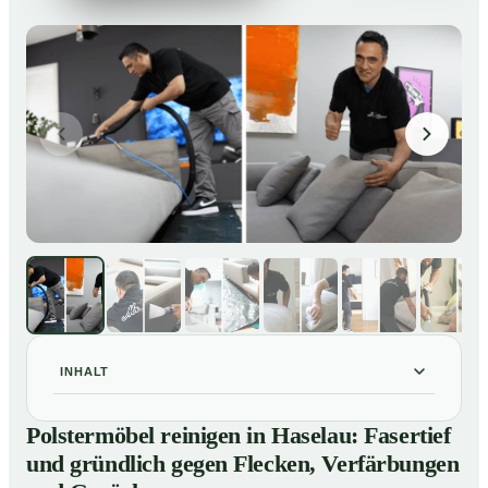
INHALT
Polstermöbel reinigen in Haselau: Fasertief und
01
Polstermöbel reinigen in Haselau: Fasertief
gründlich gegen Flecken, Verfärbungen und Gerüche
und gründlich gegen Flecken, Verfärbungen
So reinigen unsere Profis Polstermöbel in Haselau
02