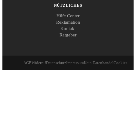
NÜTZLICHES
Hilfe Center
Reklamation
Kontakt
Ratgeber
AGB
Widerruf
Datenschutz
Impressum
Kein Datenhandel
Cookies