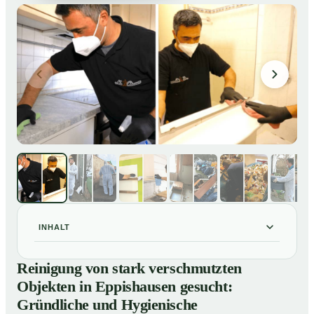
INHALT
Reinigung von stark verschmutzten Objekten in
01
Reinigung von stark verschmutzten
Eppishausen gesucht: Gründliche und Hygienische
Objekten in Eppishausen gesucht:
Tiefenreinigung
Gründliche und Hygienische
So reinigen unsere Profis stark verschmutzte
02