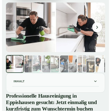
INHALT
Professionelle Hausreinigung in Eppishausen gesucht:
01
Professionelle Hausreinigung in
Jetzt einmalig und kurzfristig zum Wunschtermin
Eppishausen gesucht: Jetzt einmalig und
buchen
kurzfristig zum Wunschtermin buchen
So läuft eine professionelle Hausreinigung in