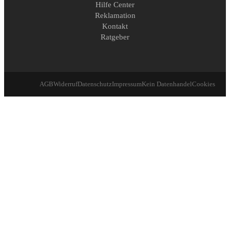
Hilfe Center
Reklamation
Kontakt
Ratgeber
AGB
Widerruf
Datenschutz
Impressum
Kein Datenhandel
Cookies