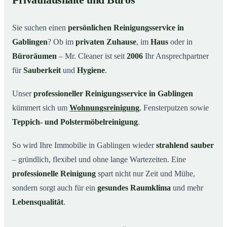
Privathaushalte und Büros
Warum Mr. Cleaner in Gablingen?
03
Sie suchen einen
persönlichen Reinigungsservice in
So einfach funktioniert’s
04
Gablingen
? Ob im
privaten Zuhause
, im
Haus
oder in
Typische Anlässe für einen Reinigungsservice
05
Büroräumen
– Mr. Cleaner ist seit
2006
Ihr Ansprechpartner
Reinigungsservice in Gablingen und Umgebung
06
für
Sauberkeit
und
Hygiene
.
Jetzt kostenloses Angebot einholen
07
Unser
professioneller Reinigungsservice in Gablingen
So arbeitet ein Reinigungsservice in Gablingen
08
kümmert sich um
Wohnungsreinigung
, Fensterputzen sowie
wirklich
Teppich- und Polstermöbelreinigung
.
So wird Ihre Immobilie in Gablingen wieder
strahlend sauber
– gründlich, flexibel und ohne lange Wartezeiten. Eine
professionelle Reinigung
spart nicht nur Zeit und Mühe,
sondern sorgt auch für ein
gesundes Raumklima
und mehr
Lebensqualität
.