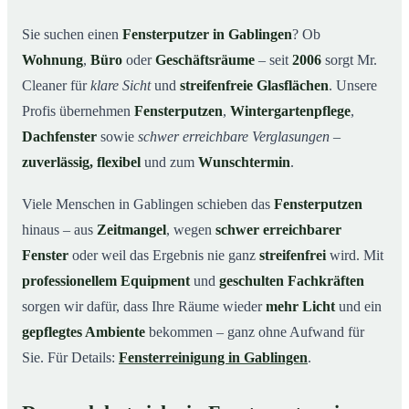
Unsere Leistungen im Überblick
03
Sie suchen einen
Fensterputzer in Gablingen
? Ob
Wohnung
,
Büro
oder
Geschäftsräume
– seit
2006
sorgt Mr.
Warum Mr. Cleaner in Gablingen?
04
Cleaner für
klare Sicht
und
streifenfreie Glasflächen
. Unsere
So funktioniert’s
05
Profis übernehmen
Fensterputzen
,
Wintergartenpflege
,
Fensterputzer in Gablingen & Umgebung
06
Dachfenster
sowie
schwer erreichbare Verglasungen
–
Jetzt kostenloses Angebot einholen
07
zuverlässig, flexibel
und zum
Wunschtermin
.
Qualität, die man sieht – ein Fensterputzer in
08
Gablingen im Einsatz
Viele Menschen in Gablingen schieben das
Fensterputzen
hinaus – aus
Zeitmangel
, wegen
schwer erreichbarer
Fenster
oder weil das Ergebnis nie ganz
streifenfrei
wird. Mit
professionellem Equipment
und
geschulten Fachkräften
sorgen wir dafür, dass Ihre Räume wieder
mehr Licht
und ein
gepflegtes Ambiente
bekommen – ganz ohne Aufwand für
Sie. Für Details:
Fensterreinigung in Gablingen
.