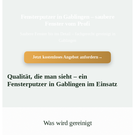
Fensterputzer in Gablingen – saubere
Fenster vom Profi
Saubere Fenster bis ins Detail – fachgerecht gereinigt in
Gablingen
Jetzt kostenloses Angebot anfordern
→
Qualität, die man sieht – ein
Fensterputzer in Gablingen im Einsatz
Was wird gereinigt