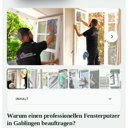
INHALT
Warum einen professionellen Fensterputzer in
01
Warum einen professionellen Fensterputzer
Gablingen beauftragen?
in Gablingen beauftragen?
Darum lohnt sich ein Fensterputzer in Gablingen
02