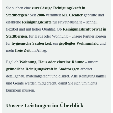
Warum eine Reinigungskraft von Mr. Cleaner?
03
Sie suchen eine
zuverlässige Reinigungskraft in
So läuft die Buchung einer Reinigungskraft ab
04
Stadtbergen
? Seit
2006
vermittelt
Mr. Cleaner
geprüfte und
Typische Anlässe für eine Reinigungskraft
05
erfahrene
Reinigungskräfte
für Privathaushalte – schnell,
Reinigungskraft in Stadtbergen & Umgebung
06
flexibel und mit hoher Qualität. Ob
Reinigungskraft privat in
Jetzt Reinigungskraft buchen
07
Stadtbergen
, für Haus oder Wohnung – unsere Partner sorgen
für
hygienische Sauberkeit
, ein
gepflegtes Wohnumfeld
und
So einfach buchen Sie eine Reinigungskraft in
08
Stadtbergen
mehr
freie Zeit
im Alltag.
Egal ob
Wohnung, Haus oder einzelne Räume
– unsere
gründliche Reinigungskraft in Stadtbergen
arbeitet
detailgenau, materialgerecht und diskret. Alle Reinigungsmittel
und Geräte werden mitgebracht, damit Sie sich um nichts
kümmern müssen.
Unsere Leistungen im Überblick