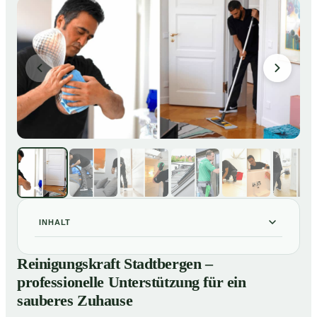
INHALT
Reinigungskraft Stadtbergen – professionelle
01
Reinigungskraft Stadtbergen –
Unterstützung für ein sauberes Zuhause
professionelle Unterstützung für ein
Unsere Leistungen im Überblick
02
sauberes Zuhause