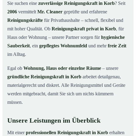
Warum eine Reinigungskraft von Mr. Cleaner?
03
Sie suchen eine
zuverlässige Reinigungskraft in Korb
? Seit
2006
vermittelt
Mr. Cleaner
geprüfte und erfahrene
So läuft die Buchung einer Reinigungskraft ab
04
Reinigungskräfte
für Privathaushalte – schnell, flexibel und
Typische Anlässe für eine Reinigungskraft
05
mit hoher Qualität. Ob
Reinigungskraft privat in Korb
, für
Reinigungskraft in Korb & Umgebung
06
Haus oder Wohnung – unsere Partner sorgen für
hygienische
Jetzt Reinigungskraft buchen
07
Sauberkeit
, ein
gepflegtes Wohnumfeld
und mehr
freie Zeit
So einfach buchen Sie eine Reinigungskraft in Korb
im Alltag.
08
Egal ob
Wohnung, Haus oder einzelne Räume
– unsere
gründliche Reinigungskraft in Korb
arbeitet detailgenau,
materialgerecht und diskret. Alle Reinigungsmittel und Geräte
werden mitgebracht, damit Sie sich um nichts kümmern
müssen.
Unsere Leistungen im Überblick
Mit einer
professionellen Reinigungskraft in Korb
erhalten