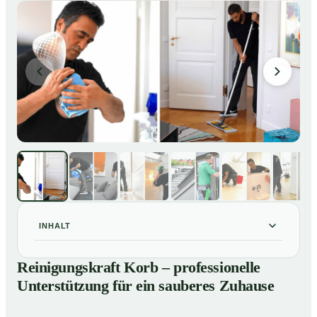
INHALT
Reinigungskraft Korb – professionelle Unterstützung
01
Reinigungskraft Korb – professionelle
für ein sauberes Zuhause
Unterstützung für ein sauberes Zuhause
Unsere Leistungen im Überblick
02