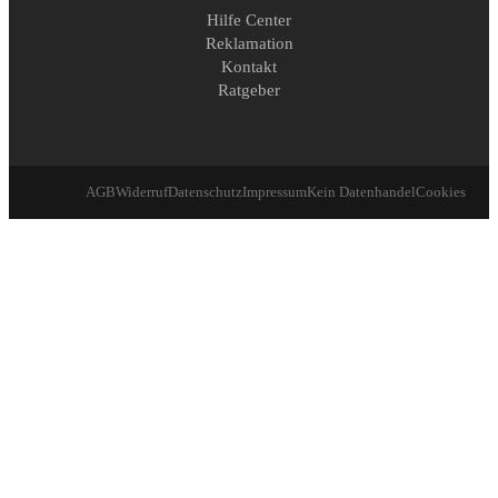
Hilfe Center
Reklamation
Kontakt
Ratgeber
AGB
Widerruf
Datenschutz
Impressum
Kein Datenhandel
Cookies