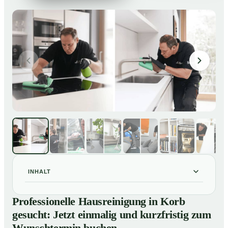
INHALT
Professionelle Hausreinigung in Korb gesucht: Jetzt
01
Professionelle Hausreinigung in Korb
einmalig und kurzfristig zum Wunschtermin buchen
gesucht: Jetzt einmalig und kurzfristig zum
So läuft eine professionelle Hausreinigung in Korb ab
02