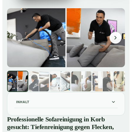
INHALT
Professionelle Sofareinigung in Korb gesucht:
01
Professionelle Sofareinigung in Korb
Tiefenreinigung gegen Flecken, Gerüche und
gesucht: Tiefenreinigung gegen Flecken,
Verfärbungen