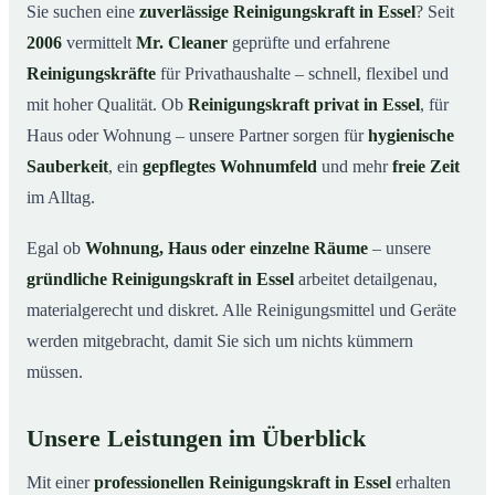
Warum eine Reinigungskraft von Mr. Cleaner?
03
Sie suchen eine
zuverlässige Reinigungskraft in Essel
? Seit
2006
vermittelt
Mr. Cleaner
geprüfte und erfahrene
So läuft die Buchung einer Reinigungskraft ab
04
Reinigungskräfte
für Privathaushalte – schnell, flexibel und
Typische Anlässe für eine Reinigungskraft
05
mit hoher Qualität. Ob
Reinigungskraft privat in Essel
, für
Reinigungskraft in Essel & Umgebung
06
Haus oder Wohnung – unsere Partner sorgen für
hygienische
Jetzt Reinigungskraft buchen
07
Sauberkeit
, ein
gepflegtes Wohnumfeld
und mehr
freie Zeit
So einfach buchen Sie eine Reinigungskraft in Essel
im Alltag.
08
Egal ob
Wohnung, Haus oder einzelne Räume
– unsere
gründliche Reinigungskraft in Essel
arbeitet detailgenau,
materialgerecht und diskret. Alle Reinigungsmittel und Geräte
werden mitgebracht, damit Sie sich um nichts kümmern
müssen.
Unsere Leistungen im Überblick
Mit einer
professionellen Reinigungskraft in Essel
erhalten