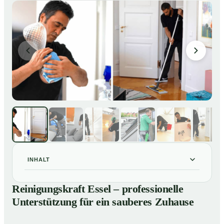
INHALT
Reinigungskraft Essel – professionelle Unterstützung
01
Reinigungskraft Essel – professionelle
für ein sauberes Zuhause
Unterstützung für ein sauberes Zuhause
Unsere Leistungen im Überblick
02