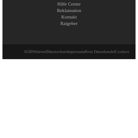
Hilfe Center
Reklamation
Kontakt
Ratgeber
AGB
Widerruf
Datenschutz
Impressum
Kein Datenhandel
Cookies