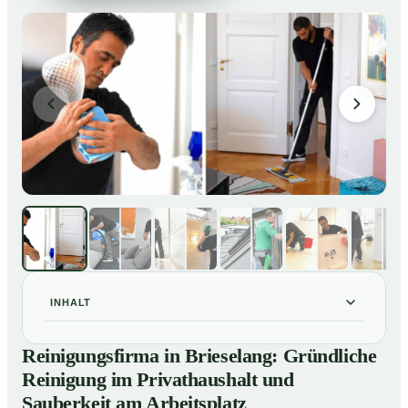
INHALT
Reinigungsfirma in Brieselang: Gründliche Reinigung
01
Reinigungsfirma in Brieselang: Gründliche
im Privathaushalt und Sauberkeit am Arbeitsplatz
Reinigung im Privathaushalt und
So arbeitet eine Reinigungsfirma in Brieselang
02
Sauberkeit am Arbeitsplatz