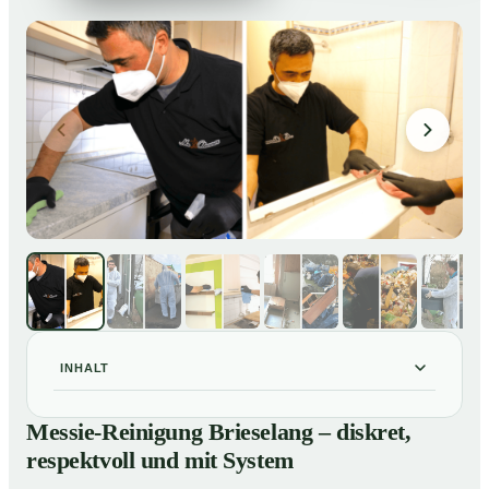
INHALT
Messie-Reinigung Brieselang – diskret, respektvoll und
01
Messie-Reinigung Brieselang – diskret,
mit System
respektvoll und mit System
Warum professionelle Hilfe bei einer Messie-Wohnung
02