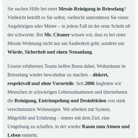
wichtig ist
Sie suchen Hilfe bei einer
Messie-Reinigung in Brieselang
?
Wie wir in Brieselang helfen
03
Vielleicht betrifft es Sie selbst, vielleicht unterstützen Sie einen
Ablauf einer Messie-Reinigung
04
Angehörigen oder Mieter – in jedem Fall ist der erste Schritt oft
Ihre Vorteile mit Mr. Cleaner in Brieselang
der schwerste. Bei
Mr. Cleaner
wissen wir, dass es bei einer
05
Messie-Wohnung nicht nur um Sauberkeit geht, sondern um
Messie-Hilfe in Brieselang & Umgebung
06
Würde, Sicherheit und einen Neuanfang
.
Jetzt kostenlose Beratung zur Messie-Reinigung in
07
Brieselang
Unsere erfahrenen Teams helfen Ihnen dabei, Wohnräume in
So reinigen unsere Profis eine Messie Wohnung in
08
Brieselang wieder bewohnbar zu machen –
diskret,
Brieselang
respektvoll und ohne Vorurteile
. Seit
2006
begleiten wir
Menschen in schwierigen Lebenssituationen und übernehmen
die
Reinigung, Entrümpelung und Desinfektion
von stark
verschmutzten Wohnungen. Wir arbeiten mit System,
Mitgefühl und Erfahrung – immer mit dem Ziel, eine
Umgebung zu schaffen, in der wieder
Raum zum Atmen und
Leben
entsteht.