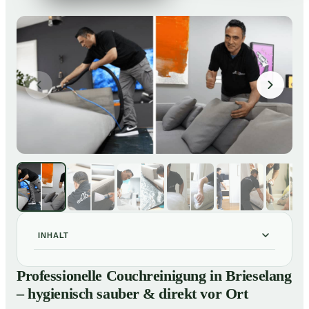
INHALT
Professionelle Couchreinigung in Brieselang –
01
Professionelle Couchreinigung in Brieselang
hygienisch sauber & direkt vor Ort
– hygienisch sauber & direkt vor Ort
Unsere Leistungen für Couchreinigung in Brieselang
02