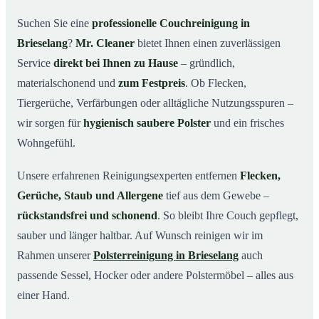
Warum Mr. Cleaner in Brieselang?
03
Suchen Sie eine
professionelle Couchreinigung in
Brieselang
?
Mr. Cleaner
bietet Ihnen einen zuverlässigen
So läuft Ihre Couchreinigung in Brieselang ab
04
Service
direkt bei Ihnen zu Hause
– gründlich,
Couchreinigung in Brieselang & Umgebung
05
materialschonend und
zum Festpreis
. Ob Flecken,
Jetzt Angebot einholen
06
Tiergerüche, Verfärbungen oder alltägliche Nutzungsspuren –
So wird Ihre Couch in Brieselang gründlich gereinigt
07
wir sorgen für
hygienisch saubere Polster
und ein frisches
Wohngefühl.
Unsere erfahrenen Reinigungsexperten entfernen
Flecken,
Gerüche, Staub und Allergene
tief aus dem Gewebe –
rückstandsfrei und schonend
. So bleibt Ihre Couch gepflegt,
sauber und länger haltbar. Auf Wunsch reinigen wir im
Rahmen unserer
Polsterreinigung in Brieselang
auch
passende Sessel, Hocker oder andere Polstermöbel – alles aus
einer Hand.