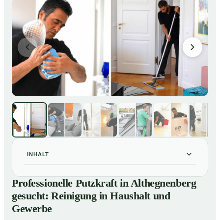
INHALT
Professionelle Putzkraft in Althegnenberg gesucht:
01
Professionelle Putzkraft in Althegnenberg
Reinigung in Haushalt und Gewerbe
gesucht: Reinigung in Haushalt und
So einfach buchen Sie eine Putzkraft in Althegnenberg
02
Gewerbe