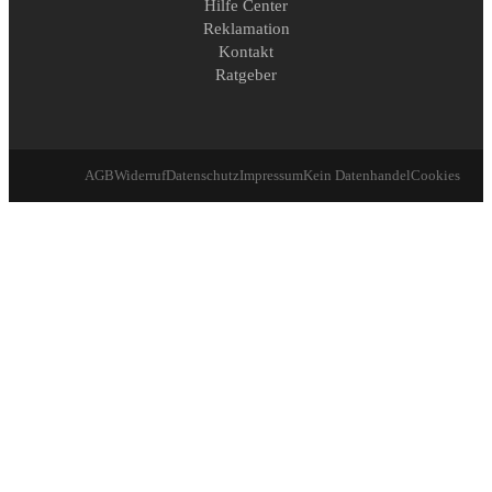
Hilfe Center
Reklamation
Kontakt
Ratgeber
AGB
Widerruf
Datenschutz
Impressum
Kein Datenhandel
Cookies