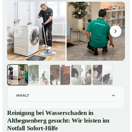
INHALT
Reinigung bei Wasserschaden in Althegnenberg
01
Reinigung bei Wasserschaden in
gesucht: Wir leisten im Notfall Sofort-Hilfe
Althegnenberg gesucht: Wir leisten im
So läuft die Reinigung nach Wasserschaden in
02
Notfall Sofort-Hilfe
Althegnenberg ab