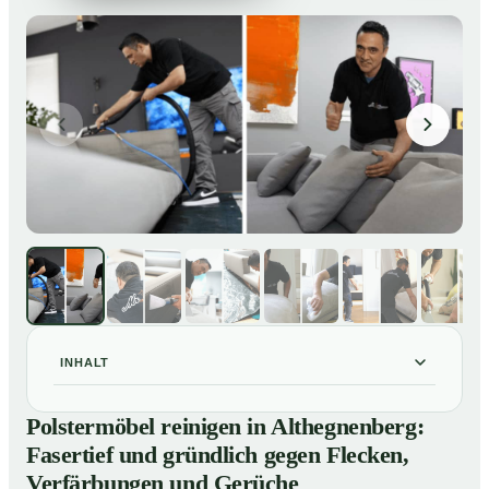
INHALT
Polstermöbel reinigen in Althegnenberg: Fasertief und
01
Polstermöbel reinigen in Althegnenberg:
gründlich gegen Flecken, Verfärbungen und Gerüche
Fasertief und gründlich gegen Flecken,
So reinigen unsere Profis Polstermöbel in
02
Verfärbungen und Gerüche