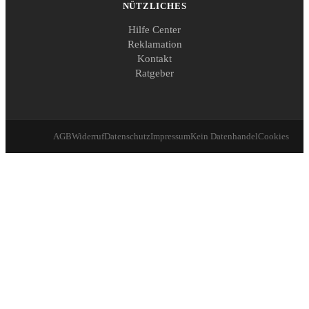
NÜTZLICHES
Hilfe Center
Reklamation
Kontakt
Ratgeber
AGB
Widerruf
Datenschutz
Impressum
Kein Datenhandel
Cookies