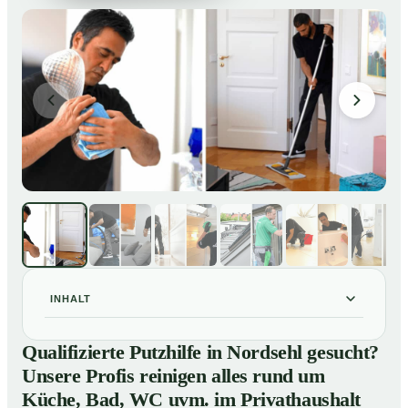
INHALT
Qualifizierte Putzhilfe in Nordsehl gesucht? Unsere
01
Qualifizierte Putzhilfe in Nordsehl gesucht?
Profis reinigen alles rund um Küche, Bad, WC uvm. im
Unsere Profis reinigen alles rund um
Privathaushalt
Küche, Bad, WC uvm. im Privathaushalt
So einfach buchen Sie eine Putzhilfe in Nordsehl
02