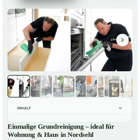
INHALT
Einmalige Grundreinigung – ideal für Wohnung & Haus
01
Einmalige Grundreinigung – ideal für
in Nordsehl
Wohnung & Haus in Nordsehl
Einmalige Grundreinigung – ideal für Wohnung & Haus
02