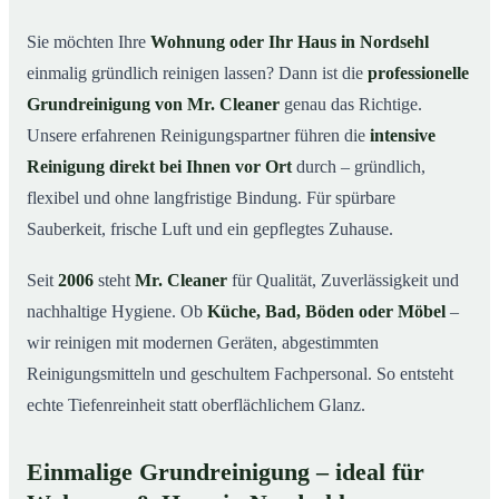
in Nordsehl
Sie möchten Ihre
Wohnung oder Ihr Haus in Nordsehl
Warum Mr. Cleaner in Nordsehl?
03
einmalig gründlich reinigen lassen? Dann ist die
professionelle
So läuft die Grundreinigung in Nordsehl ab
04
Grundreinigung von Mr. Cleaner
genau das Richtige.
Wann ist eine Grundreinigung sinnvoll?
Unsere erfahrenen Reinigungspartner führen die
intensive
05
Reinigung direkt bei Ihnen vor Ort
durch – gründlich,
Grundreinigung in Nordsehl & Umgebung
06
flexibel und ohne langfristige Bindung. Für spürbare
Jetzt kostenloses Angebot anfordern
07
Sauberkeit, frische Luft und ein gepflegtes Zuhause.
Qualität, die man sieht – Profis im Einsatz bei einer
08
Grundreinigung in Nordsehl
Seit
2006
steht
Mr. Cleaner
für Qualität, Zuverlässigkeit und
nachhaltige Hygiene. Ob
Küche, Bad, Böden oder Möbel
–
wir reinigen mit modernen Geräten, abgestimmten
Reinigungsmitteln und geschultem Fachpersonal. So entsteht
echte Tiefenreinheit statt oberflächlichem Glanz.
Einmalige Grundreinigung – ideal für