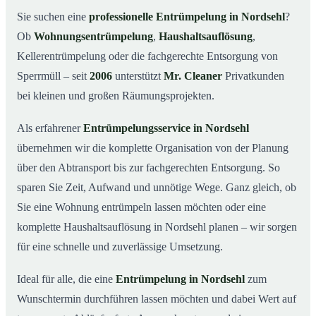
Was kostet eine Entrümpelung in Nordsehl?
03
Sie suchen eine
professionelle Entrümpelung in Nordsehl
?
Ob
Wohnungsentrümpelung
,
Haushaltsauflösung
,
Warum Mr. Cleaner in Nordsehl?
04
Kellerentrümpelung oder die fachgerechte Entsorgung von
Typische Anlässe für eine Entrümpelung
05
Sperrmüll – seit
2006
unterstützt
Mr. Cleaner
Privatkunden
Entrümpelung in Nordsehl & Umgebung
06
bei kleinen und großen Räumungsprojekten.
Jetzt Angebot einholen
07
Als erfahrener
Entrümpelungsservice in Nordsehl
Entrümpelung in Nordsehl – so arbeiten unsere Profis
08
übernehmen wir die komplette Organisation von der Planung
über den Abtransport bis zur fachgerechten Entsorgung. So
sparen Sie Zeit, Aufwand und unnötige Wege. Ganz gleich, ob
Sie eine Wohnung entrümpeln lassen möchten oder eine
komplette Haushaltsauflösung in Nordsehl planen – wir sorgen
für eine schnelle und zuverlässige Umsetzung.
Ideal für alle, die eine
Entrümpelung in Nordsehl
zum
Wunschtermin durchführen lassen möchten und dabei Wert auf