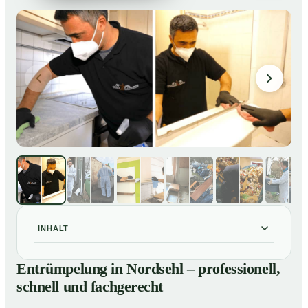
INHALT
Entrümpelung in Nordsehl – professionell, schnell und
01
Entrümpelung in Nordsehl – professionell,
fachgerecht
schnell und fachgerecht
Unsere Leistungen im Überblick
02