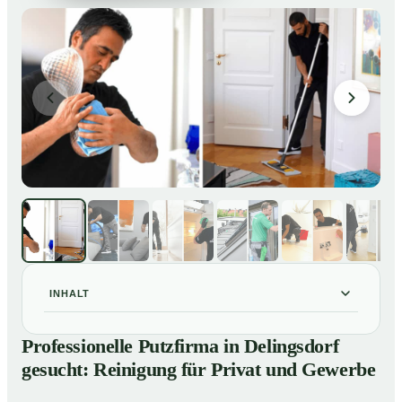
INHALT
Professionelle Putzfirma in Delingsdorf gesucht:
01
Professionelle Putzfirma in Delingsdorf
Reinigung für Privat und Gewerbe
gesucht: Reinigung für Privat und Gewerbe
So arbeitet eine Putzfirma in Delingsdorf
02