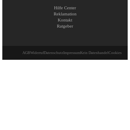
Hilfe Center
Reklamation
Kontakt
Ratgeber
AGB
Widerruf
Datenschutz
Impressum
Kein Datenhandel
Cookies