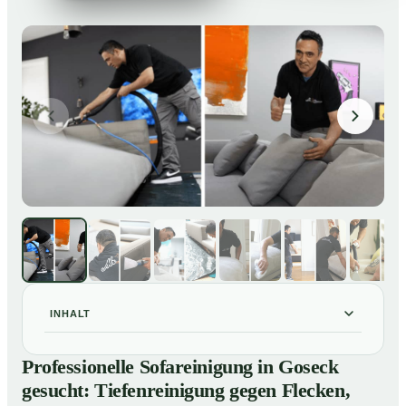
INHALT
Professionelle Sofareinigung in Goseck gesucht:
01
Professionelle Sofareinigung in Goseck
Tiefenreinigung gegen Flecken, Gerüche und
gesucht: Tiefenreinigung gegen Flecken,
Verfärbungen