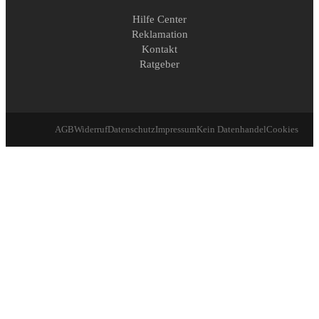
Hilfe Center
Reklamation
Kontakt
Ratgeber
AGB
Widerruf
Datenschutz
Impressum
Kein Datenhandel
Cookies