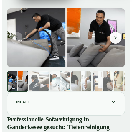
INHALT
Professionelle Sofareinigung in Ganderkesee gesucht:
01
Professionelle Sofareinigung in
Tiefenreinigung gegen Flecken, Gerüche und
Ganderkesee gesucht: Tiefenreinigung
Verfärbungen