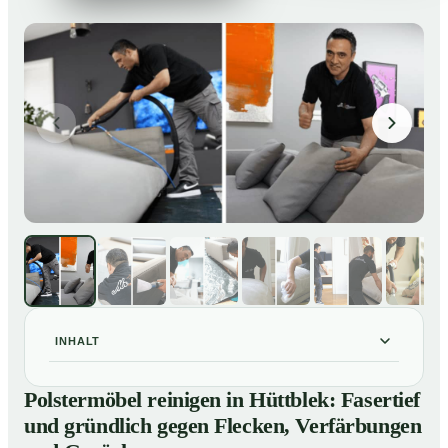
INHALT
Polstermöbel reinigen in Hüttblek: Fasertief und
01
Polstermöbel reinigen in Hüttblek: Fasertief
gründlich gegen Flecken, Verfärbungen und Gerüche
und gründlich gegen Flecken, Verfärbungen
So reinigen unsere Profis Polstermöbel in Hüttblek
02