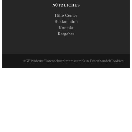
NÜTZLICHES
Hilfe Center
Reklamation
Kontakt
Ratgeber
AGB
Widerruf
Datenschutz
Impressum
Kein Datenhandel
Cookies