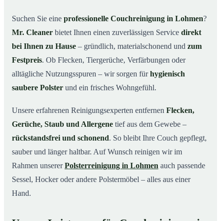
Warum Mr. Cleaner in Lohmen?
03
Suchen Sie eine
professionelle Couchreinigung in Lohmen
?
Mr. Cleaner
bietet Ihnen einen zuverlässigen Service
direkt
So läuft Ihre Couchreinigung in Lohmen ab
04
bei Ihnen zu Hause
– gründlich, materialschonend und
zum
Couchreinigung in Lohmen & Umgebung
05
Festpreis
. Ob Flecken, Tiergerüche, Verfärbungen oder
Jetzt Angebot einholen
06
alltägliche Nutzungsspuren – wir sorgen für
hygienisch
So wird Ihre Couch in Lohmen gründlich gereinigt
07
saubere Polster
und ein frisches Wohngefühl.
Unsere erfahrenen Reinigungsexperten entfernen
Flecken,
Gerüche, Staub und Allergene
tief aus dem Gewebe –
rückstandsfrei und schonend
. So bleibt Ihre Couch gepflegt,
sauber und länger haltbar. Auf Wunsch reinigen wir im
Rahmen unserer
Polsterreinigung in Lohmen
auch passende
Sessel, Hocker oder andere Polstermöbel – alles aus einer
Hand.