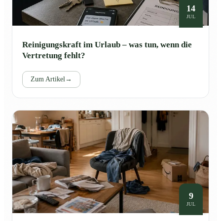
14
JUL
Reinigungskraft im Urlaub – was tun, wenn die
Vertretung fehlt?
Zum Artikel
→
9
JUL