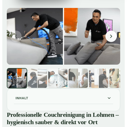
INHALT
Professionelle Couchreinigung in Lohmen – hygienisch
01
Professionelle Couchreinigung in Lohmen –
sauber & direkt vor Ort
hygienisch sauber & direkt vor Ort
Unsere Leistungen für Couchreinigung in Lohmen
02