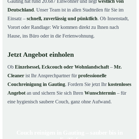
Gauting hat rund 20.687 Einwohner und liegt
westlich von
Deutschland
. Unser Team ist in allen Stadtteilen für Sie im
Einsatz –
schnell, zuverlässig und pünktlich
. Ob Innenstadt,
Vorort oder Randlage: Wir kommen direkt zu Ihnen nach
Hause, ins Büro oder in die Ferienwohnung.
Jetzt Angebot einholen
Ob
Einzelsessel, Eckcouch oder Wohnlandschaft
–
Mr.
Cleaner
ist Ihr Ansprechpartner für
professionelle
Couchreinigung in Gauting
. Fordern Sie jetzt Ihr
kostenloses
Angebot
an und sichern Sie sich Ihren
Wunschtermin
– für
eine hygienisch saubere Couch, ganz ohne Aufwand.
Couch reinigen in Gauting – sauber bis in