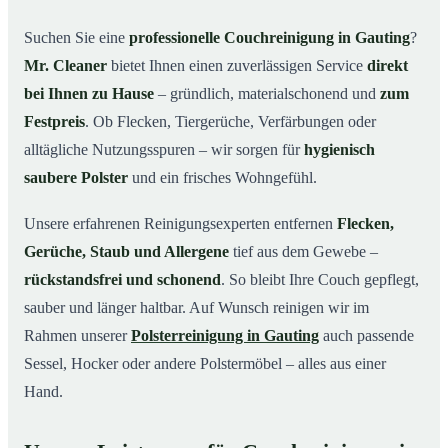
Warum Mr. Cleaner in Gauting?
03
Suchen Sie eine
professionelle Couchreinigung in Gauting
?
Mr. Cleaner
bietet Ihnen einen zuverlässigen Service
direkt
So läuft Ihre Couchreinigung in Gauting ab
04
bei Ihnen zu Hause
– gründlich, materialschonend und
zum
Couchreinigung in Gauting & Umgebung
05
Festpreis
. Ob Flecken, Tiergerüche, Verfärbungen oder
Jetzt Angebot einholen
06
alltägliche Nutzungsspuren – wir sorgen für
hygienisch
So wird Ihre Couch in Gauting gründlich gereinigt
07
saubere Polster
und ein frisches Wohngefühl.
Unsere erfahrenen Reinigungsexperten entfernen
Flecken,
Gerüche, Staub und Allergene
tief aus dem Gewebe –
rückstandsfrei und schonend
. So bleibt Ihre Couch gepflegt,
sauber und länger haltbar. Auf Wunsch reinigen wir im
Rahmen unserer
Polsterreinigung in Gauting
auch passende
Sessel, Hocker oder andere Polstermöbel – alles aus einer
Hand.