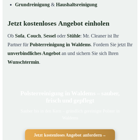
Grundreinigung
&
Haushaltsreinigung
Jetzt kostenloses Angebot einholen
Ob
Sofa
,
Couch
,
Sessel
oder
Stühle
: Mr. Cleaner ist Ihr
Partner für
Polsterreinigung in Waldems
. Fordern Sie jetzt Ihr
unverbindliches Angebot
an und sichern Sie sich Ihren
Wunschtermin
.
Polsterreinigung in Waldems – sauber,
frisch und gepflegt
Sauber bis in den Kern – gründlich gereinigte Polster in
Waldems
Jetzt kostenloses Angebot anfordern
→