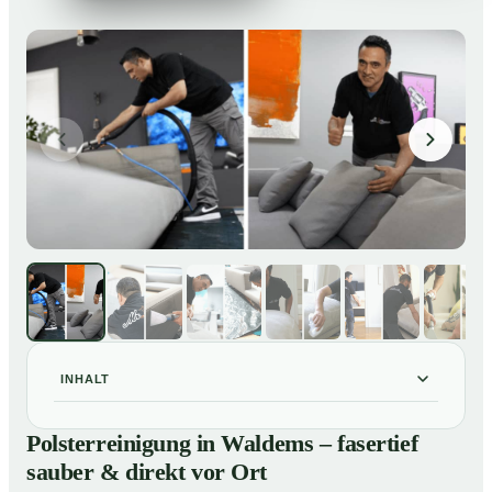
INHALT
Polsterreinigung in Waldems – fasertief sauber &
01
Polsterreinigung in Waldems – fasertief
direkt vor Ort
sauber & direkt vor Ort
Unsere Leistungen im Überblick
02