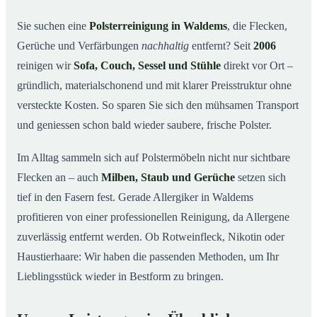
So arbeiten wir
03
Sie suchen eine
Polsterreinigung in Waldems
, die Flecken,
Gerüche und Verfärbungen
nachhaltig
entfernt? Seit
2006
Warum Mr. Cleaner in Waldems?
04
reinigen wir
Sofa, Couch, Sessel und Stühle
direkt vor Ort –
Polsterreinigung in Waldems und Umgebung
05
gründlich, materialschonend und mit klarer Preisstruktur ohne
Preise & Angebot
06
versteckte Kosten. So sparen Sie sich den mühsamen Transport
Verwandte Leistungen (für mehr Sauberkeit im
07
und geniessen schon bald wieder saubere, frische Polster.
Verbund)
Jetzt kostenloses Angebot einholen
Im Alltag sammeln sich auf Polstermöbeln nicht nur sichtbare
08
Flecken an – auch
Milben, Staub und Gerüche
setzen sich
So läuft eine professionelle Polsterreinigung in
09
Waldems ab
tief in den Fasern fest. Gerade Allergiker in Waldems
profitieren von einer professionellen Reinigung, da Allergene
zuverlässig entfernt werden. Ob Rotweinfleck, Nikotin oder
Haustierhaare: Wir haben die passenden Methoden, um Ihr
Lieblingsstück wieder in Bestform zu bringen.